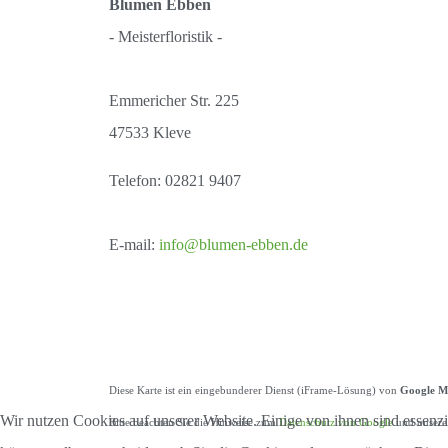
Blumen Ebben
- Meisterfloristik -
Emmericher Str. 225
47533 Kleve
Telefon: 02821 9407
E-mail:
info@blumen-ebben.de
Diese Karte ist ein eingebunderer Dienst (iFrame-Lösung) von
Google M
Wir nutzen Cookies auf unserer Website. Einige von ihnen sind essenzi
Bitte beachten Sie die Hinweise zum
Datenschutz von Google
und unser