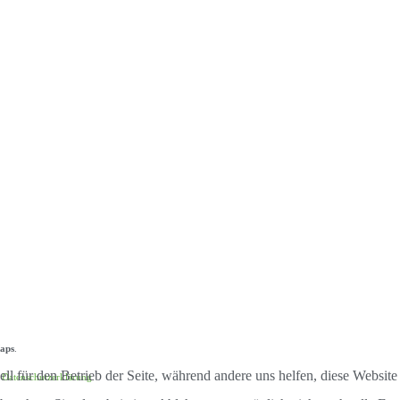
aps
.
ell für den Betrieb der Seite, während andere uns helfen, diese Websit
e
Datenschutzerklärung
.